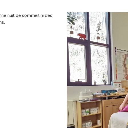
nne nuit de sommeil ni des
ns.