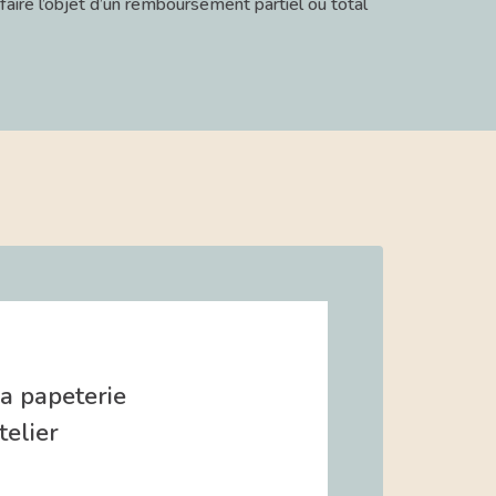
faire l’objet d’un remboursement partiel ou total
la papeterie
elier