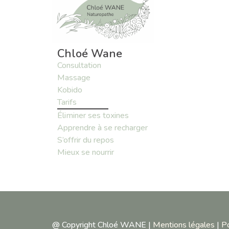
Chloé Wane
Consultation
Massage
Kobido
Tarifs
Éliminer ses toxines
Apprendre à se recharger
S’offrir du repos
Mieux se nourrir
@ Copyright Chloé WANE |
Mentions légales
|
Po