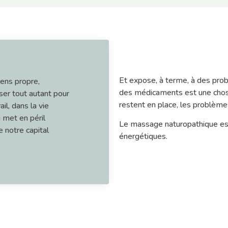
Et expose, à terme, à des pr
sens propre,
des médicaments est une chose
ser tout autant pour
restent en place, les problème
il, dans la vie
i met en péril
Le massage naturopathique est 
e notre capital
énergétiques.