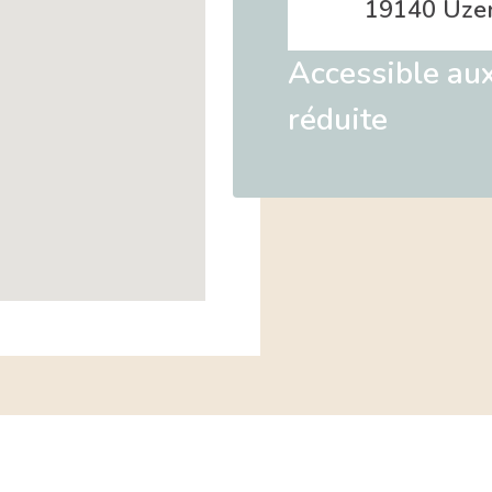
19140 Uze
Accessible aux
réduite