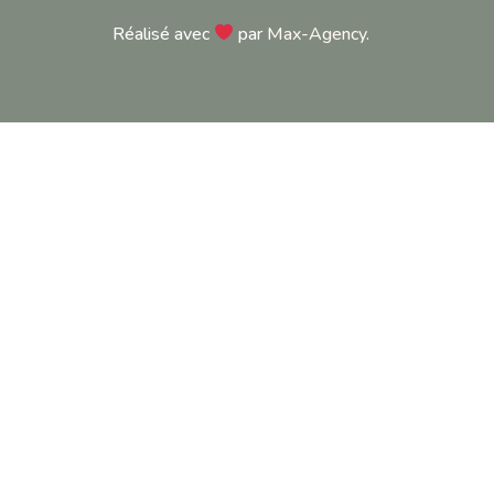
Réalisé avec
par
Max-Agency
.